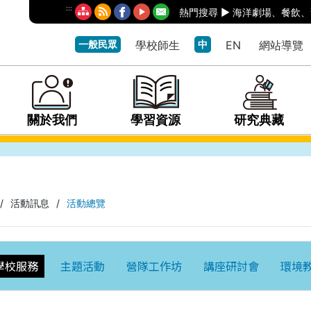
:::
熱門搜尋 ►
海洋劇場
、
餐飲
、
一般民眾
學校師生
中
EN
網站導覽
關於我們
學習資源
研究典藏
/
活動訊息
/
活動總覽
學校服務
主題活動
營隊工作坊
講座研討會
環境