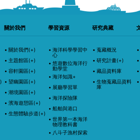
關於我們
學習資源
研究典藏
關於我們
(+)
海洋科學學習中
蒐藏概況
心
主題館區
(+)
研究計畫
(+)
悠遊數位海洋行
動學堂
容軒園區
(+)
藏品資料庫
海洋知識+
)
望幽園區
(+)
生物蒐藏品資料
庫
展廳學習單
潮境園區
(+)
海洋探險隊
濱海遊憩區
(+)
船舶與港口
生態體驗步道
(+)
世界第一本海洋
物理教科書
八斗子漁村探索