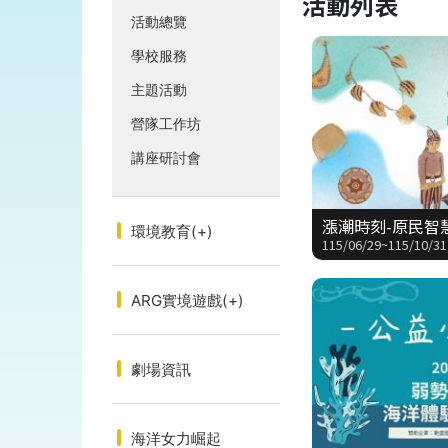
活動列表
活動總覽
學校服務
主題活動
營隊工作坊
講座研討會
漲潮時刻-原民智
環境教育
(+)
115/06/29~115/10/31
ARG實境遊戲
(+)
劇場資訊
海洋女力崛起