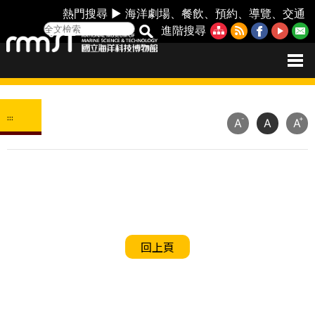
熱門搜尋 ►
海洋劇場
、
餐飲
、
預約
、
導覽
、
交通
進階搜尋
:::
-
+
A
A
A
回上頁