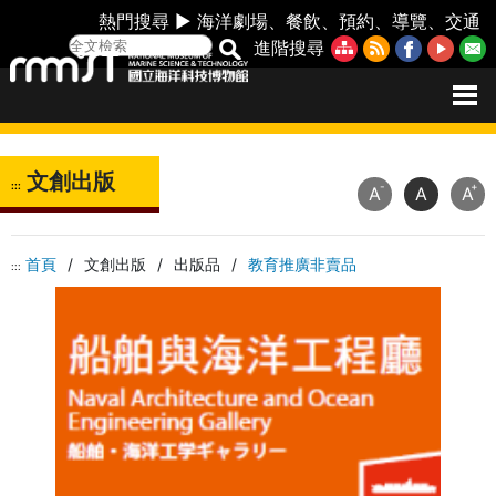
熱門搜尋 ►
海洋劇場
、
餐飲
、
預約
、
導覽
、
交通
進階搜尋
文創出版
:::
-
+
A
A
A
首頁
/
文創出版
/
出版品
/
教育推廣非賣品
:::