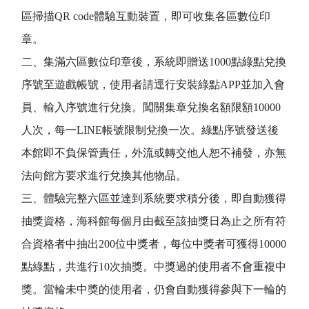
區掃描QR code體驗互動裝置，即可收集各區數位印
章。
二、集滿六區數位印章後，系統即贈送1000點綠點兌換
序號至遊戲帳號，使用者請逕行安裝綠點APP並加入會
員、輸入序號進行兌換。闖關集章兌換名額限額10000
人次，每一LINE帳號限制兌換一次。綠點序號發送後
本館即不負保管責任，外流或轉交他人恕不補發，亦無
法向館方要求進行兌換其他物品。
三、體驗完整六區並達到系統要求積分後，即自動獲得
抽獎資格，海科館每個月由截至該抽獎日為止之所有符
合資格者中抽出200位中獎者，每位中獎者可獲得10000
點綠點，共進行10次抽獎。中獎過的使用者不會重複中
獎。當輪未中獎的使用者，仍會自動獲得參與下一輪的