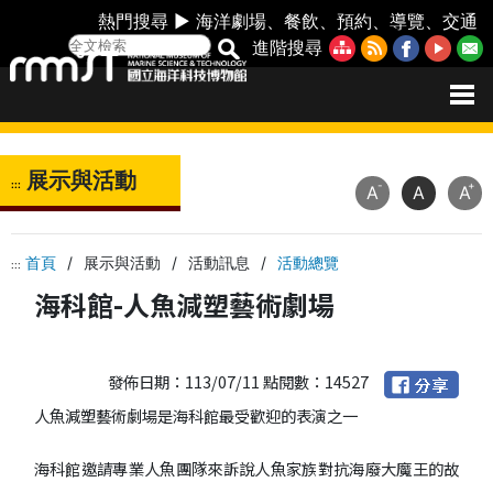
熱門搜尋 ►
海洋劇場
、
餐飲
、
預約
、
導覽
、
交通
進階搜尋
展示與活動
:::
-
+
A
A
A
首頁
/
展示與活動
/
活動訊息
/
活動總覽
:::
海科館-人魚減塑藝術劇場
發佈日期：113/07/11 點閱數：14527
人魚減塑藝術劇場是海科館最受歡迎的表演之一
海科館邀請專業人魚團隊來訴說人魚家族對抗海廢大魔王的故