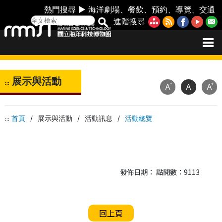
熱門搜尋 ►
海洋劇場
、
餐飲
、
預約
、
導覽
、
交通
進階搜尋
展示與活動
:::
-
+
A
A
A
首頁
/
展示與活動
/
活動訊息
/
活動總覽
:::
發佈日期： 點閱數：9113
回上頁