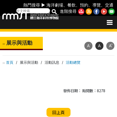
熱門搜尋 ►
海洋劇場
、
餐飲
、
預約
、
導覽
、
交通
進階搜尋
展示與活動
:::
-
+
A
A
A
首頁
/
展示與活動
/
活動訊息
/
活動總覽
:::
發佈日期： 點閱數：8278
回上頁