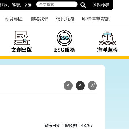
預約
、
導覽
、
交通
進階搜尋
會員專區
聯絡我們
便民服務
即時停車資訊
文創出版
ESG服務
海洋遊程
-
+
A
A
A
發佈日期： 點閱數：48767