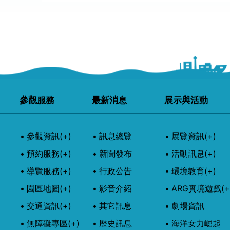
參觀服務
最新消息
展示與活動
參觀資訊
(+)
訊息總覽
展覽資訊
(+)
預約服務
(+)
新聞發布
活動訊息
(+)
導覽服務
(+)
行政公告
環境教育
(+)
園區地圖
(+)
影音介紹
ARG實境遊戲
(+
交通資訊
(+)
其它訊息
劇場資訊
無障礙專區
(+)
歷史訊息
海洋女力崛起