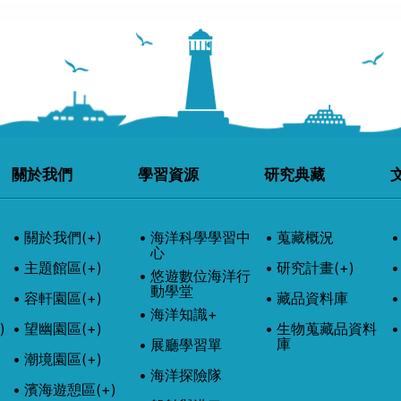
關於我們
學習資源
研究典藏
關於我們
(+)
海洋科學學習中
蒐藏概況
心
主題館區
(+)
研究計畫
(+)
悠遊數位海洋行
動學堂
容軒園區
(+)
藏品資料庫
海洋知識+
)
望幽園區
(+)
生物蒐藏品資料
庫
展廳學習單
潮境園區
(+)
海洋探險隊
濱海遊憩區
(+)